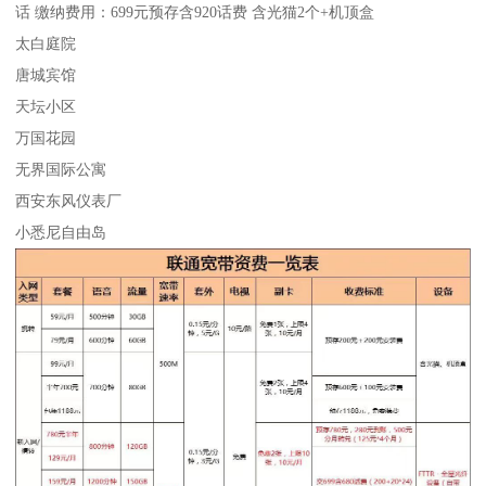
话 缴纳费用：699元预存含920话费 含光猫2个+机顶盒
太白庭院
唐城宾馆
天坛小区
万国花园
无界国际公寓
西安东风仪表厂
小悉尼自由岛