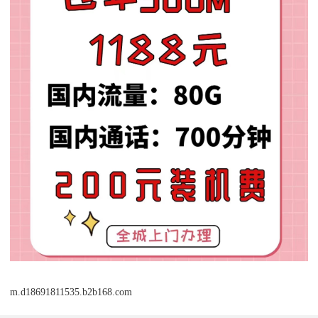
m.d18691811535.b2b168.com