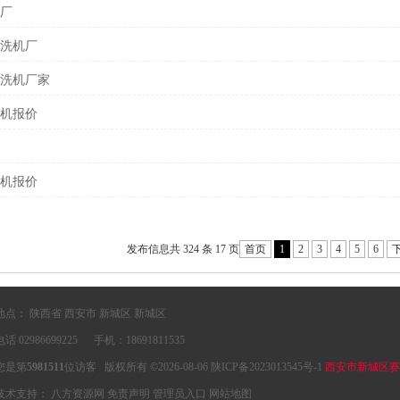
厂
洗机厂
洗机厂家
机报价
机报价
发布信息共 324 条 17 页
首页
1
2
3
4
5
6
地点： 陕西省 西安市 新城区 新城区
电话 02986699225 手机：18691811535
您是第
5981511
位访客 版权所有 ©2026-08-06
陕ICP备2023013545号-1
西安市新城区赛
技术支持：
八方资源网
免责声明
管理员入口
网站地图