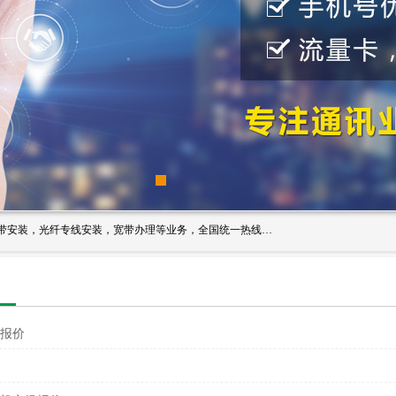
西安新城赛派通讯商行从事西安地区的联通，移动，电信宽带安装，光纤专线安装，宽带办理等业务，全国统一热线：18691811535。西安市新城区赛派通讯商行是一家专业通讯公司，欢迎新老客户来电咨询！
报价