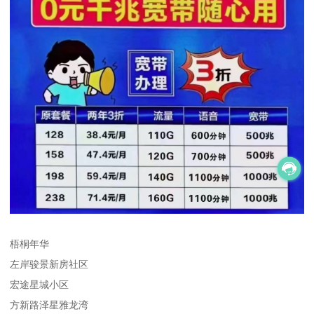
梧桐年华
左岸骏景新房社区
宏途星城小区
方新路泽星雅龙湾