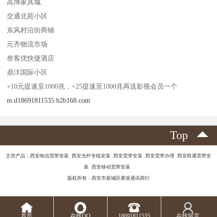
高博家具城
交通北苑小区
东风村沿街商铺
元齐物流市场
叁客优快捷酒店
鼎沣国际小区
+10元提速至1000兆，+25提速至1000兆再送影视会员一个
m.d18691811535.b2b168.com
Top
主营产品：西安电信宽带安装 西安光纤专线安装 西安宽带安装 西安宽带办理 西安联通宽带安
装 西安移动宽带安装
版权所有：西安市新城区赛派通讯商行
首页
在线QQ
18691811535
在线留言