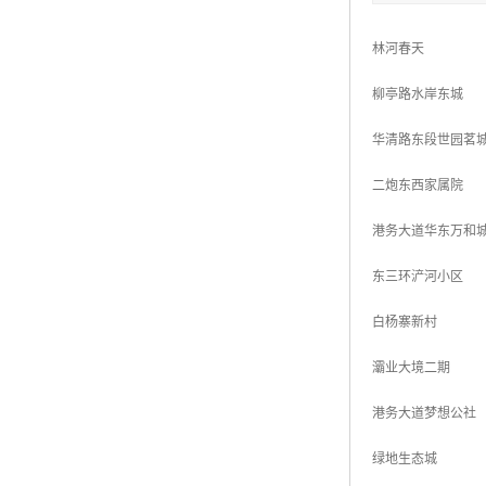
林河春天
柳亭路水岸东城
华清路东段世园茗
二炮东西家属院
港务大道华东万和
东三环浐河小区
白杨寨新村
灞业大境二期
港务大道梦想公社
绿地生态城