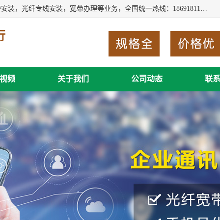
西安新城赛派通讯商行从事西安地区的联通，移动，电信宽带安装，光纤专线安装，宽带办理等业务，全国统一热线：18691811535。西安市新城区赛派通讯商行是一家专业通讯公司，欢迎新老客户来电咨询！
行
视频
关于我们
公司动态
联