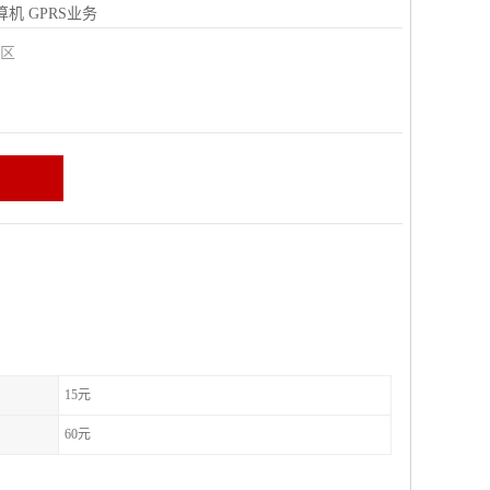
算机
GPRS业务
城区
15元
60元