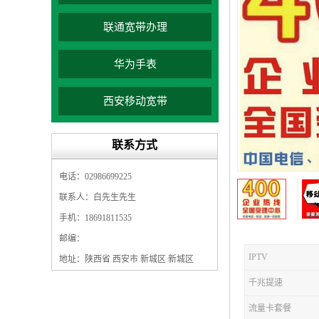
联通宽带办理
华为手表
西安移动宽带
联系方式
电话：02986699225
联系人：白先生先生
手机：18691811535
邮编：
IPTV
地址：陕西省 西安市 新城区 新城区
千兆提速
流量卡套餐