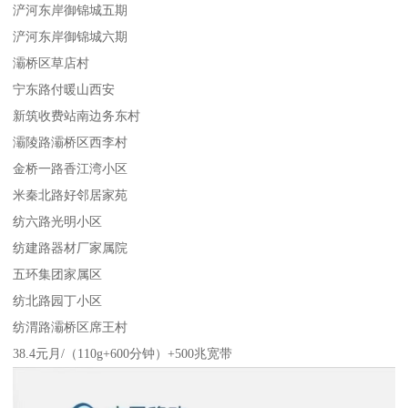
浐河东岸御锦城五期
浐河东岸御锦城六期
灞桥区草店村
宁东路付暖山西安
新筑收费站南边务东村
灞陵路灞桥区西李村
金桥一路香江湾小区
米秦北路好邻居家苑
纺六路光明小区
纺建路器材厂家属院
五环集团家属区
纺北路园丁小区
纺渭路灞桥区席王村
38.4元月/（110g+600分钟）+500兆宽带