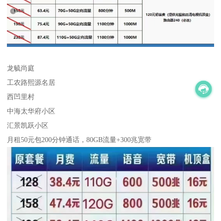
龙毓尚庭
工农路熙源名居
西凹里村
中海太华府小区
汇景凯跃小区
月租50元包200分钟通话，80GB流量+300兆宽带