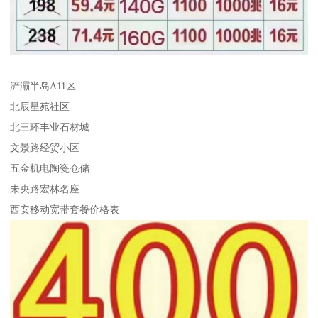
浐灞半岛A11区
北辰星苑社区
北三环丰业石材城
文景路经贸小区
五金机电陶瓷仓储
未央路宏林名座
西安移动宽带套餐价格表