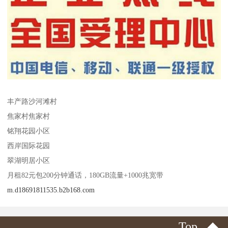
丰产路沙河滩村
焦家村焦家村
铭翔花园小区
西岸国际花园
翠湖明居小区
月租82元包200分钟通话，180GB流量+1000兆宽带
m.d18691811535.b2b168.com
Top