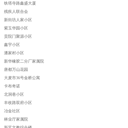
铁塔寺路鑫盛大厦
残疾人联合会
新街坊人家小区
紫玉华园小区
贡院门聚源小区
鑫宇小区
潘家村小区
新华橡胶二分厂家属院
唐都万山花园
大麦市36号金桥公寓
卡布奇诺
北洞巷小区
丰收路双府小区
冶金社区
林业厅家属院
新艺文教综合楼