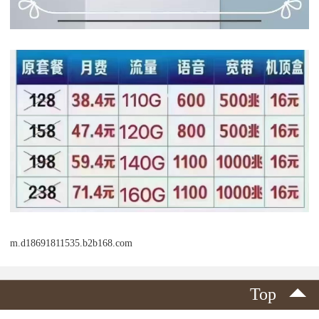
m.d18691811535.b2b168.com
Top