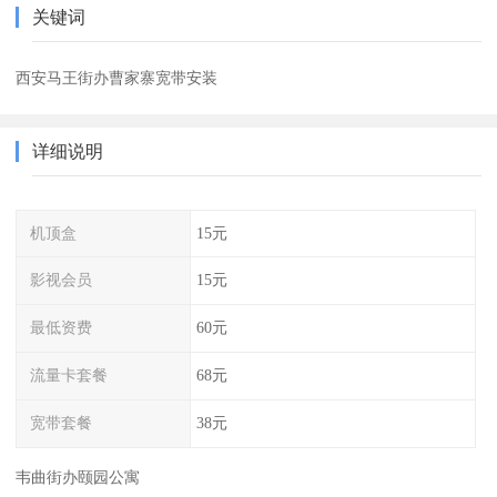
关键词
西安马王街办曹家寨宽带安装
详细说明
机顶盒
15元
影视会员
15元
最低资费
60元
流量卡套餐
68元
宽带套餐
38元
韦曲街办颐园公寓