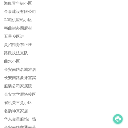
海红青年街小区
金泰建设有限公司
军粮供应站小区
韦曲街办四府村
五星乡跃进
灵沼街办东正庄
路政执法支队
曲水小区
长安南路名城雅居
长安南路象牙宫寓
服装公司家属院
长安大学雁塔校区
省机关三爻小区
名韵坤真家居
华东金星服饰广场
长安南路交通南苑