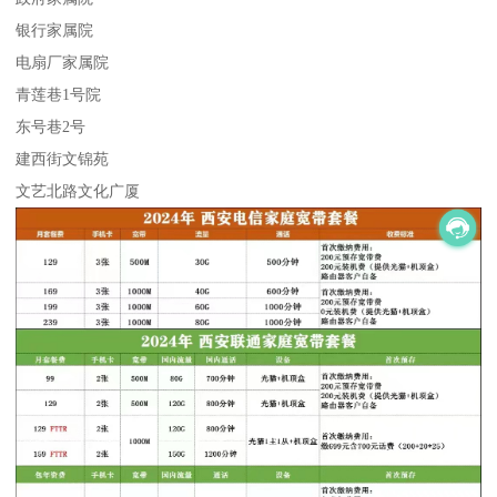
银行家属院
电扇厂家属院
青莲巷1号院
东号巷2号
建西街文锦苑
文艺北路文化广厦