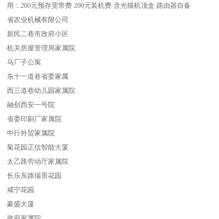
用：200元预存宽带费 200元装机费 含光猫机顶盒 路由器自备
省农业机械有限公司
新民二巷市政府小区
机关房屋管理局家属院
马厂子公寓
东十一道巷省委家属
西三道巷幼儿园家属院
融创西安一号院
省委印刷厂家属院
中行外贸家属院
菊花园正信智能大厦
太乙路劳动厅家属院
长乐东路瑞景花园
咸宁花园
豪盛大厦
政府家属院