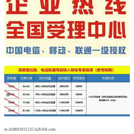
m.d18691811535.b2b168.com