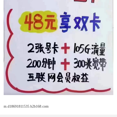
m.d18691811535.b2b168.com