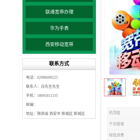
联通宽带办理
华为手表
西安移动宽带
联系方式
电话：02986699225
联系人：白先生先生
手机：18691811535
邮编：
机顶盒
地址：陕西省 西安市 新城区 新城区
千兆提速
较低资费