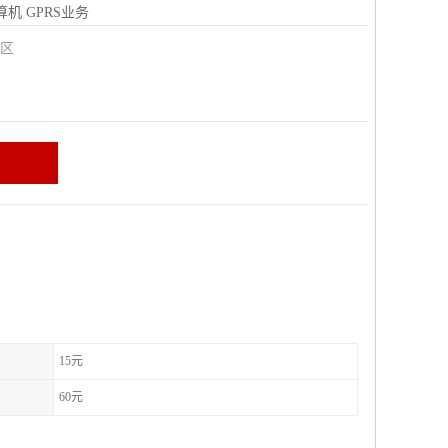
算机
GPRS业务
城区
15元
60元