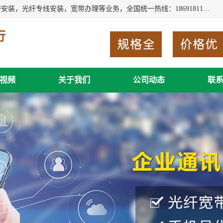
西安新城赛派通讯商行从事西安地区的联通，移动，电信宽带安装，光纤专线安装，宽带办理等业务，全国统一热线：18691811535。西安市新城区赛派通讯商行是一家专业通讯公司，欢迎新老客户来电咨询！
行
视频
关于我们
公司动态
联