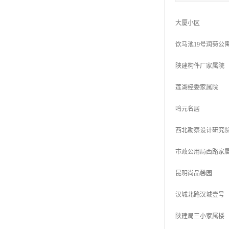
大厦小区
饮马池19号润菊公
陕建构件厂家属院
莲湖经委家属院
鸣元名居
西北勘察设计研究
市政公用局西路家
昆明尚品馨园
汉城北路汉城壹号
陕建局三小家属楼