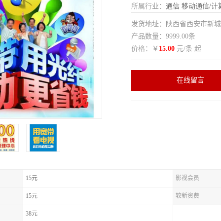
所属行业：
通信
移动通信/计
发货地址：陕西省西安市新
产品数量：9999.00条
价格：￥
15.00
元/条 起
在线留言
15元
影视会员
15元
较新资费
38元