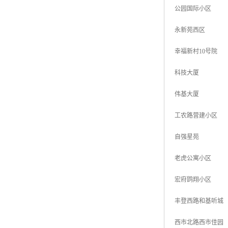
公园国际小区
永新苑西区
幸福新村10号院
科技大厦
伟基大厦
工农路营建小区
自强星苑
老虎公寓小区
宏府鹍翔小区
丰登西路和基听城
西市北路西市佳园