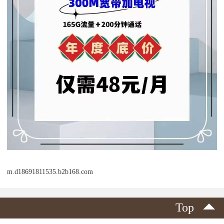
m.d18691811535.b2b168.com
Top