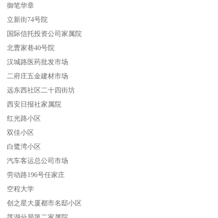
御笔华章
立新街74号院
国际信托投资公司家属院
北曹家巷40号院
汉城路医药批发市场
二府庄五金建材市场
远东西社区二十四街坊
西安日报社家属院
红光路小区
双佳小区
白鹭湾小区
汽车客运总公司市场
劳动路196号任家庄
空程大学
创之星大厦都市名邸小区
莲湖分局第二家属院