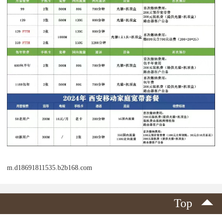
m.d18691811535.b2b168.com
Top