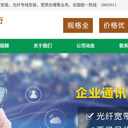
西安新城赛派通讯商行从事西安地区的联通，移动，电信宽带安装，光纤专线安装，宽带办理等业务，全国统一热线：18691811535。西安市新城区赛派通讯商行是一家专业通讯公司，欢迎新老客户来电咨询！
行
视频
关于我们
公司动态
联