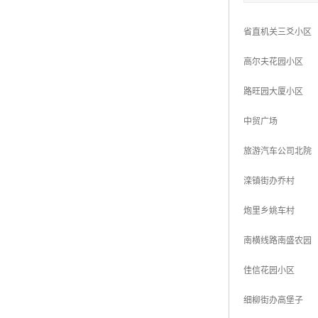
省直机关三爻小区
高尔夫花园小区
路旺园大厦小区
中贸广场
旅游汽车公司北院
滦镇街办乔村
炮里乡姚车村
南横线路南盛农园
佳信花园小区
细柳街办高堡子