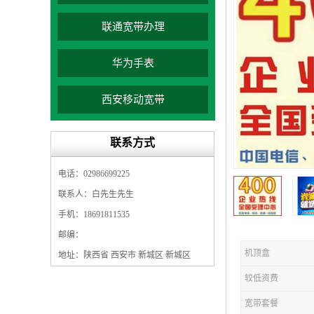
联通宽带办理
华为手表
西安移动宽带
联系方式
电话：02986699225
联系人：白先生先生
手机：18691811535
邮编：
机顶盒
地址：陕西省 西安市 新城区 新城区
较低资费
宽带套餐