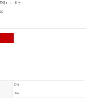
算机
GPRS业务
城区
15元
68元