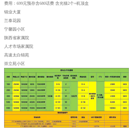
费用：699元预存含680话费 含光猫2个+机顶盒
锦业大厦
兰泰花园
宁馨园小区
陕西省家属院
人才市场家属院
高速太白锦苑
崇立苑小区