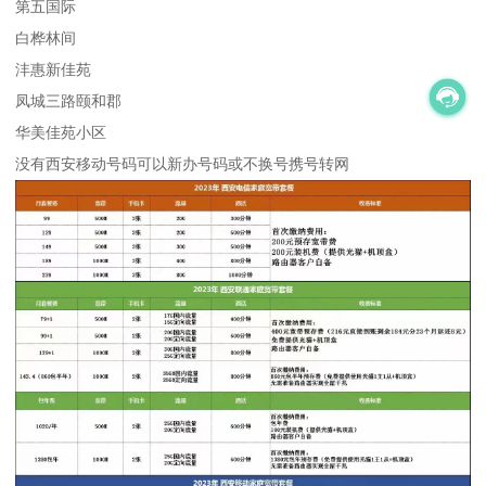
第五国际
白桦林间
沣惠新佳苑
凤城三路颐和郡
华美佳苑小区
没有西安移动号码可以新办号码或不换号携号转网