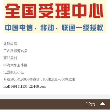
龙毓尚庭
工农路熙源名居
西凹里村
中海太华府小区
汇景凯跃小区
月租50元包200分钟通话，80GB流量+300兆宽带
m.d18691811535.b2b168.com
Top