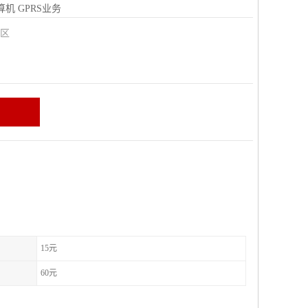
算机
GPRS业务
城区
15元
60元