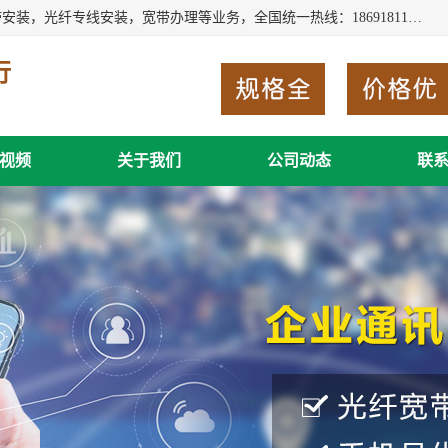
西安新城赛派通讯商行从事西安地区的联通，移动，电信宽带安装，光纤专线安装，宽带办理等业务，全国统一热线：18691811535。西安市新城区赛派通讯商行是一家专业通讯公司，欢迎新老客户来电咨询！
行
视频
关于我们
公司动态
联