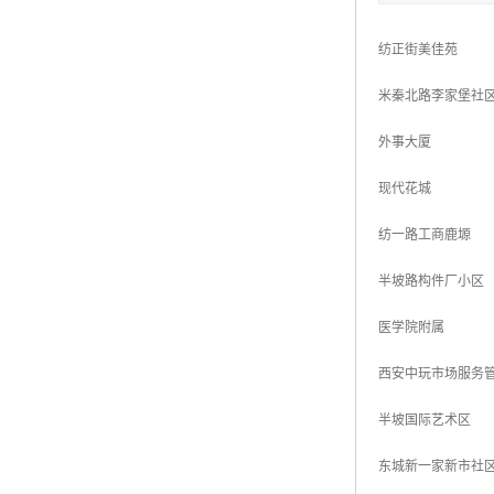
纺正街美佳苑
米秦北路李家堡社
外事大厦
现代花城
纺一路工商鹿塬
半坡路构件厂小区
医学院附属
西安中玩市场服务
半坡国际艺术区
东城新一家新市社