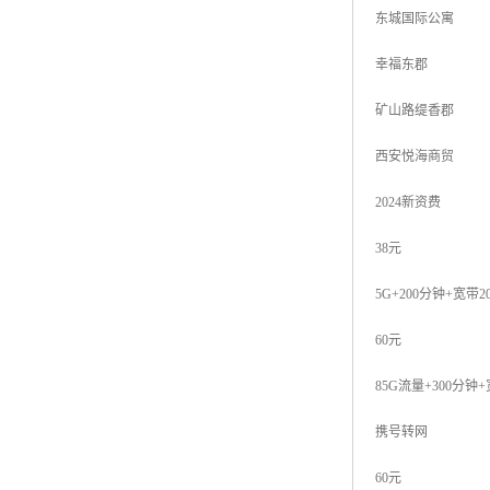
东城国际公寓
幸福东郡
矿山路缇香郡
西安悦海商贸
2024新资费
38元
5G+200分钟+宽带
60元
85G流量+300分钟
携号转网
60元