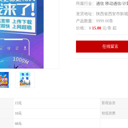
所属行业：
通信
移动通信/计
发货地址：陕西省西安市新
产品数量：9999.00条
价格：￥
15.00
元/条 起
在线留言
15元
影视会员
10元
较低资费
68元