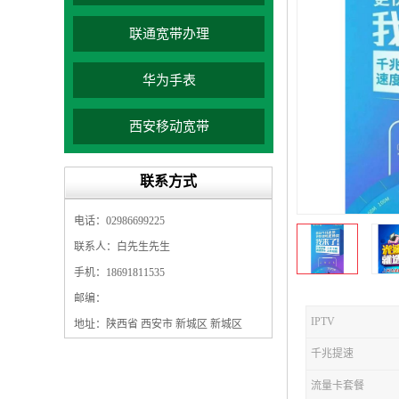
联通宽带办理
华为手表
西安移动宽带
联系方式
电话：02986699225
联系人：白先生先生
手机：18691811535
邮编：
IPTV
地址：陕西省 西安市 新城区 新城区
千兆提速
流量卡套餐