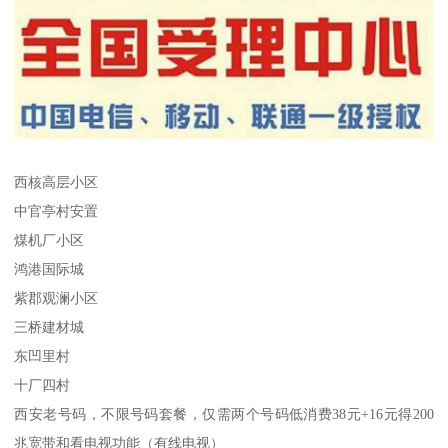
西核高层小区
中官亭村安置
煤机厂小区
鸿港国际城
紫郡观澜小区
三桥建材城
东凹里村
十厂四村
西安老号码，不限号码套餐，仅需两个号码低消费38元+16元得200
兆宽带和看电视功能（有线电视）