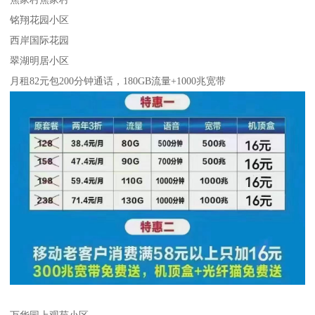
铭翔花园小区
西岸国际花园
翠湖明居小区
月租82元包200分钟通话，180GB流量+1000兆宽带
万华园上观苑小区