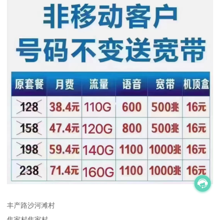
丰产路沙河滩村
焦家村焦家村