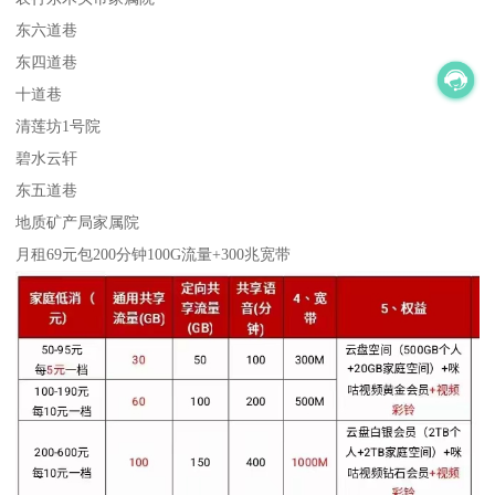
东六道巷
东四道巷
十道巷
清莲坊1号院
碧水云轩
东五道巷
地质矿产局家属院
月租69元包200分钟100G流量+300兆宽带