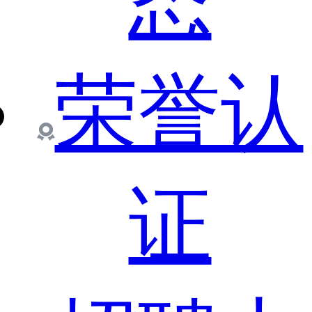
态
荣誉认
证