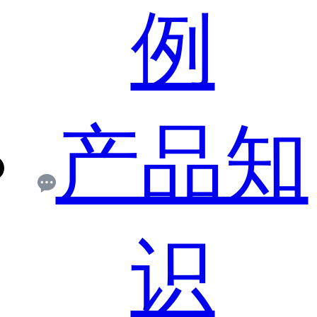
例
产品知
识