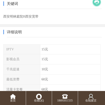
关键词
西安明林庭院H西安宽带
详细说明
IPTV
15元
影视会员
15元
千兆提速
10元
最低资费
60元
流量卡套餐
68元
首页
在线QQ
18691811535
在线留言
祥云路马何村