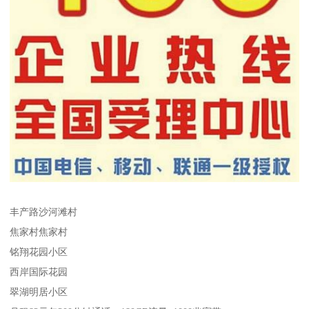
丰产路沙河滩村
焦家村焦家村
铭翔花园小区
西岸国际花园
翠湖明居小区