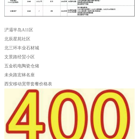
浐灞半岛A11区
北辰星苑社区
北三环丰业石材城
文景路经贸小区
五金机电陶瓷仓储
未央路宏林名座
西安移动宽带套餐价格表