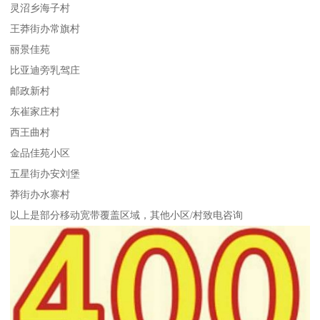
灵沼乡海子村
王莽街办常旗村
丽景佳苑
比亚迪旁乳驾庄
邮政新村
东崔家庄村
西王曲村
金品佳苑小区
五星街办安刘堡
莽街办水寨村
以上是部分移动宽带覆盖区域，其他小区/村致电咨询