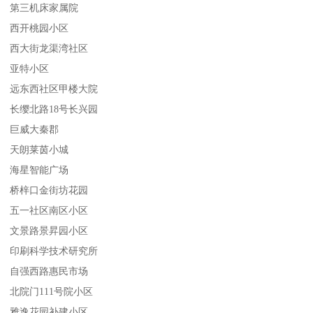
第三机床家属院
西开桃园小区
西大街龙渠湾社区
亚特小区
远东西社区甲楼大院
长缨北路18号长兴园
巨威大秦郡
天朗莱茵小城
海星智能广场
桥梓口金街坊花园
五一社区南区小区
文景路景昇园小区
印刷科学技术研究所
自强西路惠民市场
北院门111号院小区
雅逸花园补建小区