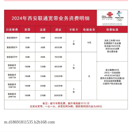
m.d18691811535.b2b168.com