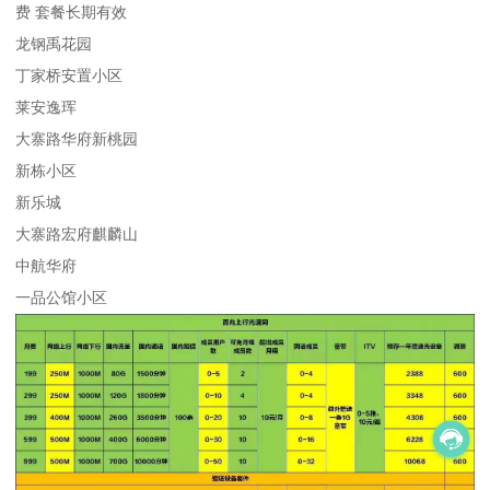
费 套餐长期有效
龙钢禹花园
丁家桥安置小区
莱安逸珲
大寨路华府新桃园
新栋小区
新乐城
大寨路宏府麒麟山
中航华府
一品公馆小区