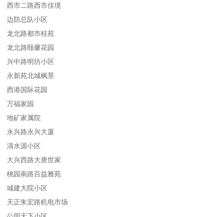
西市二路西市佳境
边防总队小区
龙北路都市桂苑
龙北路颐馨花园
兴中路明坊小区
永新苑北城枫景
西港国际花园
万福家园
地矿家属院
永兴路永兴大厦
清水源小区
大兴西路大唐世家
桃园南路百益雅苑
城建大院小区
天正朱宏路机电市场
公园天下小区