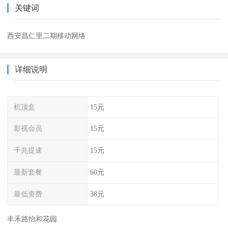
关键词
西安昌仁里二期移动网络
详细说明
机顶盒
15元
影视会员
15元
千兆提速
15元
最新套餐
60元
最低资费
38元
丰禾路怡和花园