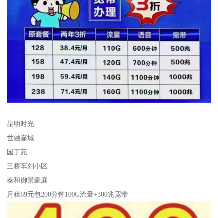
昆明时光
世融嘉城
园丁苑
三桥车刘小区
泰和御景豪庭
月租69元包200分钟100G流量+300兆宽带