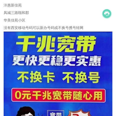
沣惠新佳苑
凤城三路颐和郡
华美佳苑小区
没有西安移动号码可以新办号码或不换号携号转网