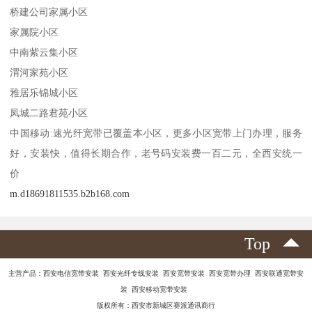
桥建公司家属小区
家属院小区
中南紫云集小区
渭河家苑小区
雅居乐锦城小区
凤城二路君苑小区
中国移动:速光纤宽带已覆盖本小区，更多小区宽带上门办理，服务
好，安装快，值得长期合作，老号码安装费一百二元，全西安统一
价
m.d18691811535.b2b168.com
Top
主营产品：西安电信宽带安装 西安光纤专线安装 西安宽带安装 西安宽带办理 西安联通宽带安
装 西安移动宽带安装
版权所有：西安市新城区赛派通讯商行