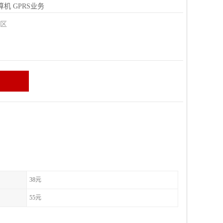
算机
GPRS业务
城区
38元
55元