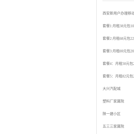
西安新用户办理移
套餐1:月租38元包1
套餐2:月租68元包22
套餐3:月租69元包2
套餐4：月租50元包2
套餐5：月租82元包2
大兴汽配城
塑料厂家属院
陕一建小区
五三三家属院