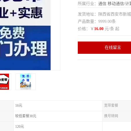
所属行业：
通信
移动通信/计
发货地址：陕西省西安市新
产品数量：9999.00条
价格：￥
16.00
元/条 起
在线留言
16元
宽带套餐
较低套餐38元
携号转网
120元