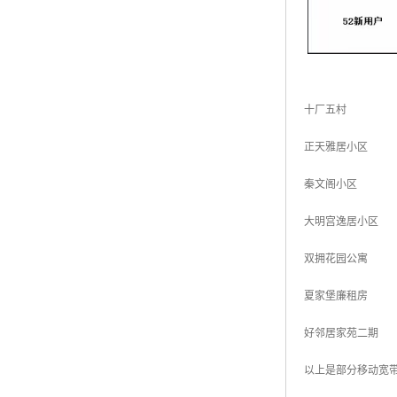
十厂五村
正天雅居小区
秦文阁小区
大明宫逸居小区
双拥花园公寓
夏家堡廉租房
好邻居家苑二期
以上是部分移动宽带