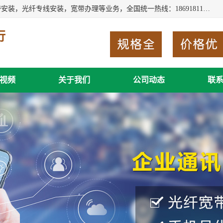
西安新城赛派通讯商行从事西安地区的联通，移动，电信宽带安装，光纤专线安装，宽带办理等业务，全国统一热线：18691811535。西安市新城区赛派通讯商行是一家专业通讯公司，欢迎新老客户来电咨询！
行
视频
关于我们
公司动态
联