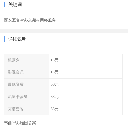
关键词
西安五台街办东尧村网络服务
详细说明
机顶盒
15元
影视会员
15元
最低资费
60元
流量卡套餐
68元
宽带套餐
38元
韦曲街办颐园公寓