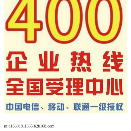
m.d18691811535.b2b168.com