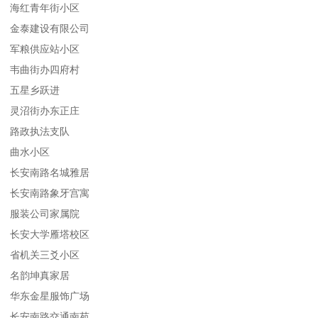
海红青年街小区
金泰建设有限公司
军粮供应站小区
韦曲街办四府村
五星乡跃进
灵沼街办东正庄
路政执法支队
曲水小区
长安南路名城雅居
长安南路象牙宫寓
服装公司家属院
长安大学雁塔校区
省机关三爻小区
名韵坤真家居
华东金星服饰广场
长安南路交通南苑