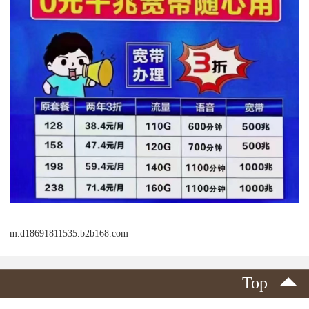
m.d18691811535.b2b168.com
Top