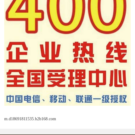
m.d18691811535.b2b168.com