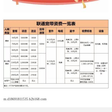
m.d18691811535.b2b168.com