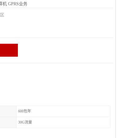
算机
GPRS业务
城区
600包年
30G流量