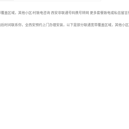
覆盖区域，其他小区/村致电咨询 西安非联通号码携号转网 更多套餐致电或私信留
询后时间联系你，全西安预约上门办理安装，以下是部分联通宽带覆盖区域，其他小区