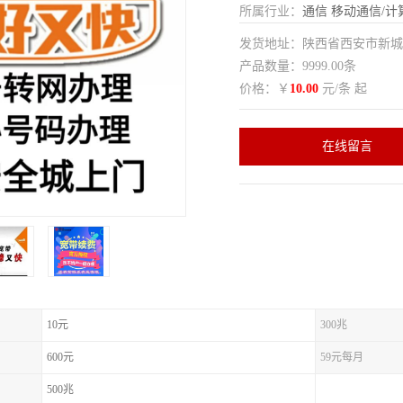
所属行业：
通信
移动通信/计
发货地址：陕西省西安市新
产品数量：9999.00条
价格：￥
10.00
元/条 起
在线留言
10元
300兆
600元
59元每月
500兆