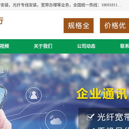
西安新城赛派通讯商行从事西安地区的联通，移动，电信宽带安装，光纤专线安装，宽带办理等业务，全国统一热线：18691811535。西安市新城区赛派通讯商行是一家专业通讯公司，欢迎新老客户来电咨询！
行
视频
关于我们
公司动态
联