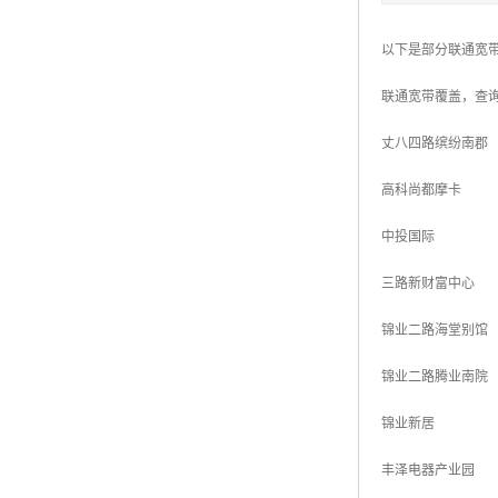
以下是部分联通宽带
联通宽带覆盖，查
丈八四路缤纷南郡
高科尚都摩卡
中投国际
三路新财富中心
锦业二路海堂别馆
锦业二路腾业南院
锦业新居
丰泽电器产业园