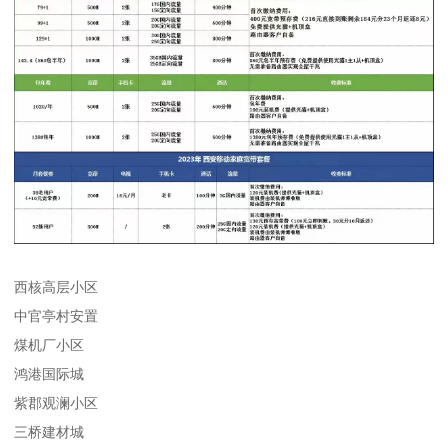
西核高层小区
中官亭村安置
煤机厂小区
鸿港国际城
紫郡观澜小区
三桥建材城