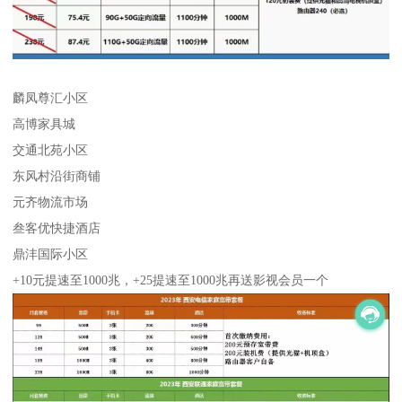
麟凤尊汇小区
高博家具城
交通北苑小区
东风村沿街商铺
元齐物流市场
叁客优快捷酒店
鼎沣国际小区
+10元提速至1000兆，+25提速至1000兆再送影视会员一个