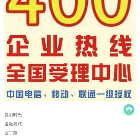
昆明时光
世融嘉城
园丁苑