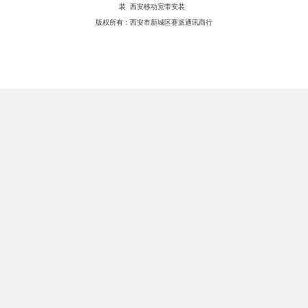
装 西安移动宽带安装
版权所有：西安市新城区赛派通讯商行