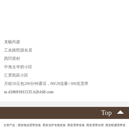
龙毓尚庭
工农路熙源名居
西凹里村
中海太华府小区
汇景凯跃小区
月租50元包200分钟通话，80GB流量+300兆宽带
m.d18691811535.b2b168.com
Top
主营产品：西安电信宽带安装 西安光纤专线安装 西安宽带安装 西安宽带办理 西安联通宽带安