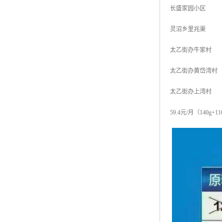
长盛家园小区
灵沼乡里兆渠
太乙街办牛家村
太乙街办黄岱湾村
太乙街办上湾村
59.4元/月（140g+