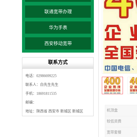
联通宽带办理
华为手表
西安移动宽带
联系方式
电话：02986699225
联系人：白先生先生
手机：18691811535
邮编：
机顶盒
地址：陕西省 西安市 新城区 新城区
较低资费
宽带套餐