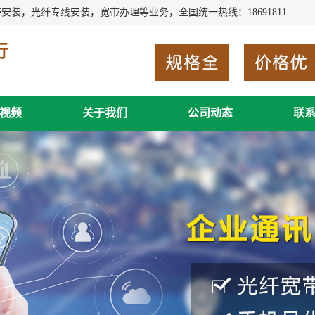
西安新城赛派通讯商行从事西安地区的联通，移动，电信宽带安装，光纤专线安装，宽带办理等业务，全国统一热线：18691811535。西安市新城区赛派通讯商行是一家专业通讯公司，欢迎新老客户来电咨询！
行
视频
关于我们
公司动态
联