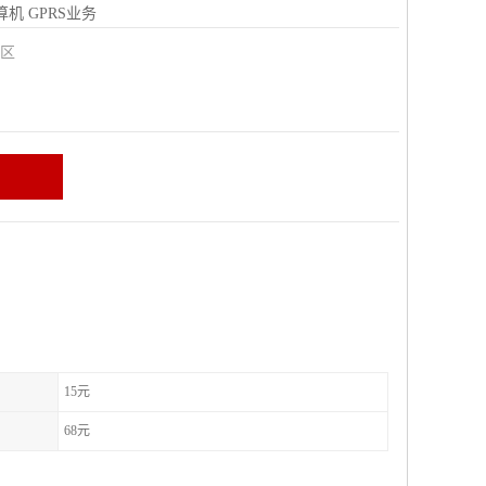
算机
GPRS业务
城区
15元
68元