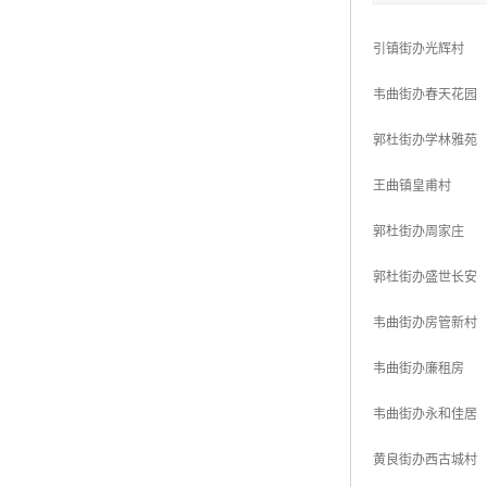
引镇街办光辉村
韦曲街办春天花园
郭杜街办学林雅苑
王曲镇皇甫村
郭杜街办周家庄
郭杜街办盛世长安
韦曲街办房管新村
韦曲街办廉租房
韦曲街办永和佳居
黄良街办西古城村