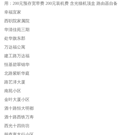
用：200元预存宽带费 200元装机费 含光猫机顶盒 路由器自备
幸福宜家
西职院家属院
华清佳苑三期
处华旗东郡
万达福公寓
建工路万达福
恒基碧翠锦华
北路紫昕华庭
路艺泽大厦
南苑小区
金叶大厦小区
酒十路恒大明都
酒十路西铁万寿
西光十四街坊
韩森寨支行小区