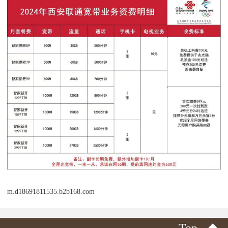
m.d18691811535.b2b168.com
Top