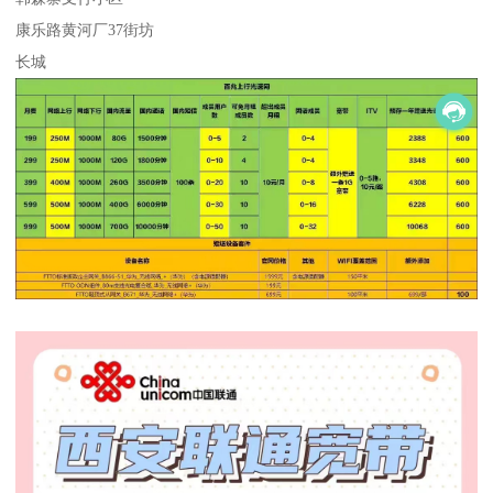
康乐路黄河厂37街坊
长城