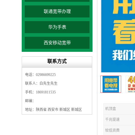
联通宽带办理
华为手表
西安移动宽带
联系方式
电话：02986699225
联系人：白先生先生
手机：18691811535
邮编：
机顶盒
地址：陕西省 西安市 新城区 新城区
千兆提速
较低资费