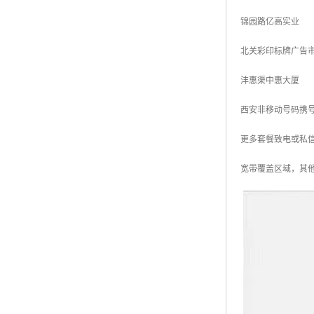
锦园路亿高实业
北关彩印标牌广告
沣惠渠中惠大厦
西安非移动号码携
更多套餐致电或私
宽带覆盖区域，其他