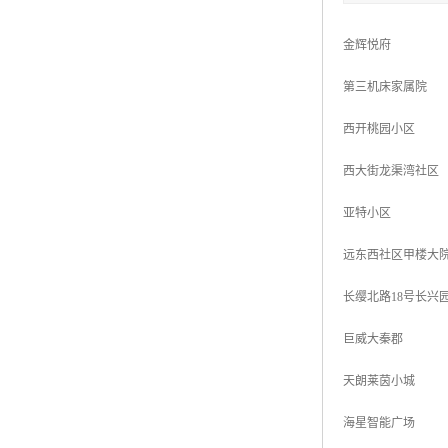
金辉悦府
第三机床家属院
西开桃园小区
西大街龙渠湾社区
亚特小区
远东西社区甲楼大
长缨北路18号长兴
巨威大秦郡
天朗莱茵小城
海星智能广场