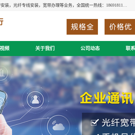
西安新城赛派通讯商行从事西安地区的联通，移动，电信宽带安装，光纤专线安装，宽带办理等业务，全国统一热线：18691811535。西安市新城区赛派通讯商行是一家专业通讯公司，欢迎新老客户来电咨询！
行
视频
关于我们
公司动态
联