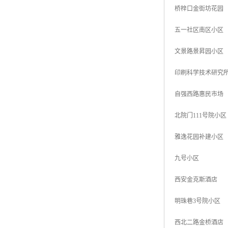
桥梓口金街坊花园
五一社区南区小区
文景路景昇园小区
印刷科学技术研究
自强西路惠民市场
北院门111号院小区
雅逸花园补建小区
九号小区
西安金克斯酒店
明珠巷3号院小区
西北二路金桥酒店