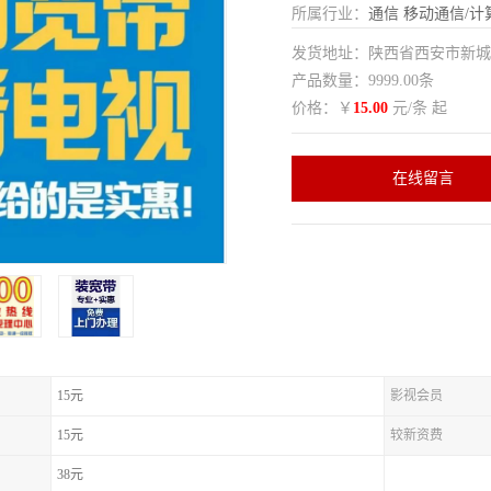
所属行业：
通信
移动通信/计
发货地址：陕西省西安市新
产品数量：9999.00条
价格：￥
15.00
元/条 起
在线留言
15元
影视会员
15元
较新资费
38元