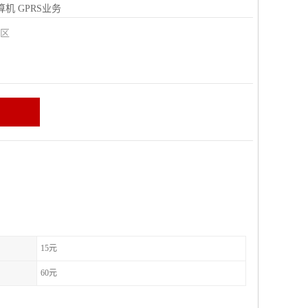
算机
GPRS业务
城区
15元
60元