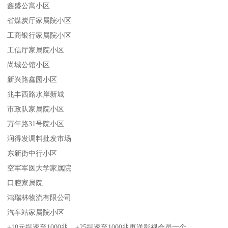
鑫盛公寓小区
省煤炭厅家属院小区
工商银行家属院小区
工信厅家属院小区
尚城公馆小区
新兴路鑫园小区
兆丰西路水岸新城
市政队家属院小区
万年路31号院小区
润得发调料批发市场
东新街中行小区
空军军医大学家属院
口腔家属院
鸿瑞林物流有限公司
汽车站家属院小区
+10元提速至1000兆，+25提速至1000兆再送影视会员一个