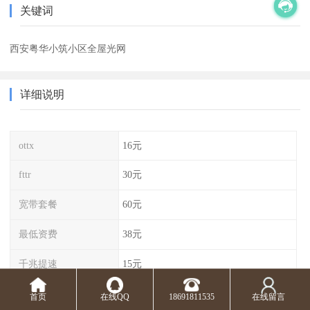
关键词
西安粤华小筑小区全屋光网
详细说明
ottx
16元
fttr
30元
宽带套餐
60元
最低资费
38元
千兆提速
15元
首页
在线QQ
18691811535
在线留言
华清佳苑三期