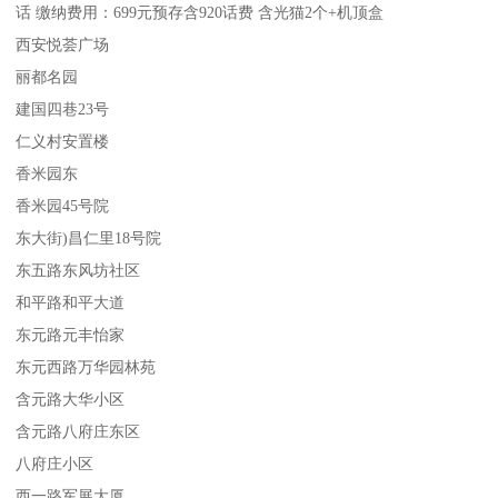
话 缴纳费用：699元预存含920话费 含光猫2个+机顶盒
西安悦荟广场
丽都名园
建国四巷23号
仁义村安置楼
香米园东
香米园45号院
东大街)昌仁里18号院
东五路东风坊社区
和平路和平大道
东元路元丰怡家
东元西路万华园林苑
含元路大华小区
含元路八府庄东区
八府庄小区
西一路军展大厦