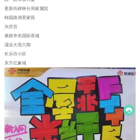
更新街碑林分局家属院
柿园路湖景家苑
兴庆宫
康路华东国际茶城
灞业大境六期
长乐坊小区
东方亿象城