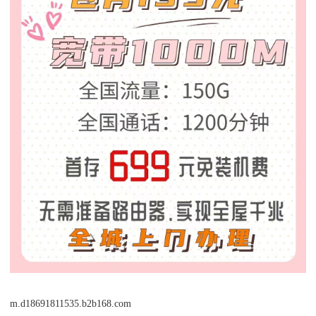
m.d18691811535.b2b168.com