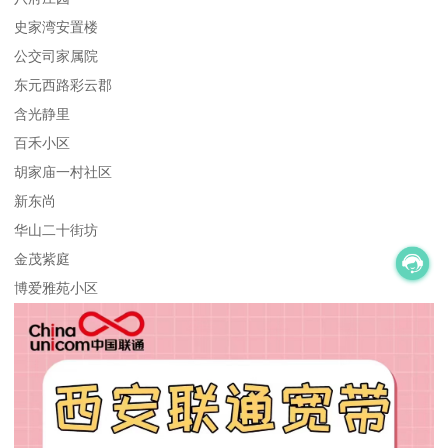
史家湾安置楼
公交司家属院
东元西路彩云郡
含光静里
百禾小区
胡家庙一村社区
新东尚
华山二十街坊
金茂紫庭
博爱雅苑小区