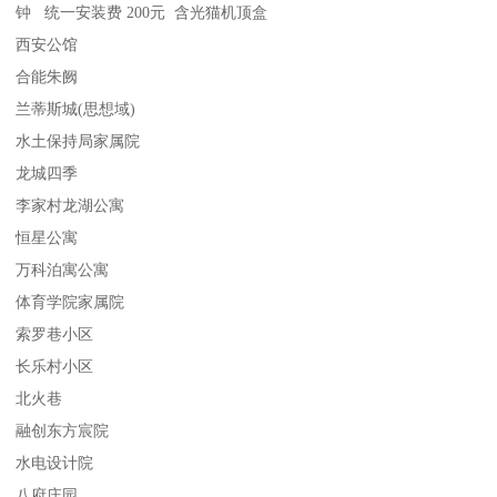
钟 统一安装费 200元 含光猫机顶盒
西安公馆
合能朱阙
兰蒂斯城(思想域)
水土保持局家属院
龙城四季
李家村龙湖公寓
恒星公寓
万科泊寓公寓
体育学院家属院
索罗巷小区
长乐村小区
北火巷
融创东方宸院
水电设计院
八府庄园