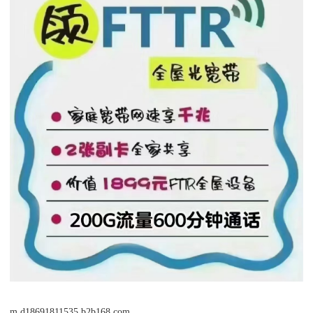
m.d18691811535.b2b168.com