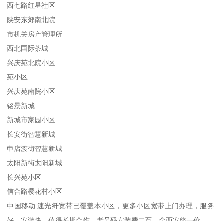
西七路红星社区
陕安东郊南北院
市机关房产管理所
西北国际茶城
兴庆苑北院小区
苑小区
兴庆苑南院小区
铭景新城
新城市家园小区
长安街智慧新城
申店渡街智慧新城
太阳新街太阳新城
长兴苑小区
信合路樱花村小区
中国移动:速光纤宽带已覆盖本小区，更多小区宽带上门办理，服务
好，安装快，值得长期合作，老号码安装费二百，全西安统一价，