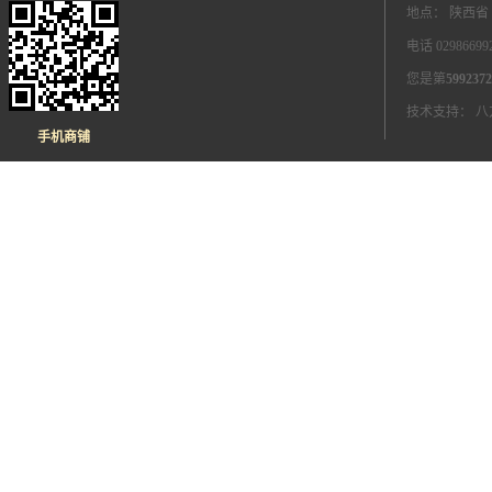
地点： 陕西省
电话 0298669
您是第
5992372
技术支持：
八
手机商铺