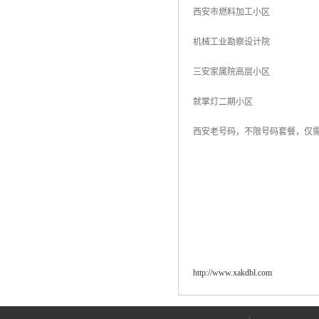
西安市燃料加工小区
机械工业勘察设计院
三安家属院高层小区
就掌灯二期小区
西安老号码，不限号码套餐，仅需两
http://www.xakdbl.com