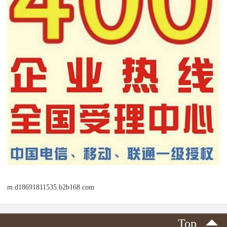
m.d18691811535.b2b168.com
Top