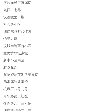
枣园面粉厂家属院
九四一七零
汉都故里一期
社会路小区
团结东路时代佳园
怡景大厦
汉城南路西苑小区
益民坊领域豪城
新中小区南区
雅卓花园
省物资局莲湖路家属院
局家属院龙渠湾
机床厂八号九号
青年路第二社区
莲湖路六十三号院
沣镐西路隆基大厦